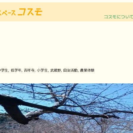
コスモについ
中学生
低学年
吉祥寺
小学生
武蔵野
自治活動
農業体験