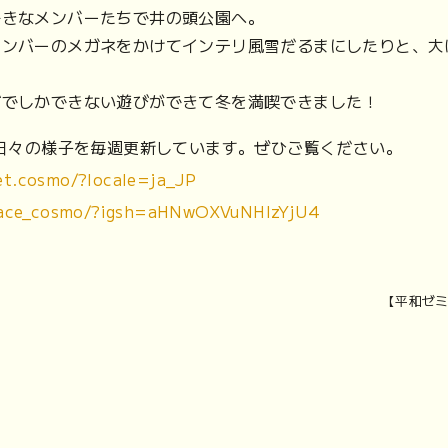
好きなメンバーたちで井の頭公園へ。
メンバーのメガネをかけてインテリ風雪だるまにしたりと、大
グでしかできない遊びができて冬を満喫できました！
！日々の様子を毎週更新しています。ぜひご覧ください。
t.cosmo/?locale=ja_JP
space_cosmo/?igsh=aHNwOXVuNHlzYjU4
【平和ゼ