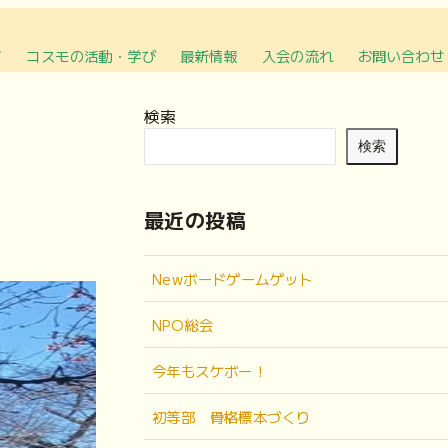
て
コスモの活動・学び
最新情報
入会の流れ
お問い合わせ
検索
検索
最近の投稿
Newボードゲームゲット
NPO総会
今年もスケボー！
初等部 骨格標本づくり