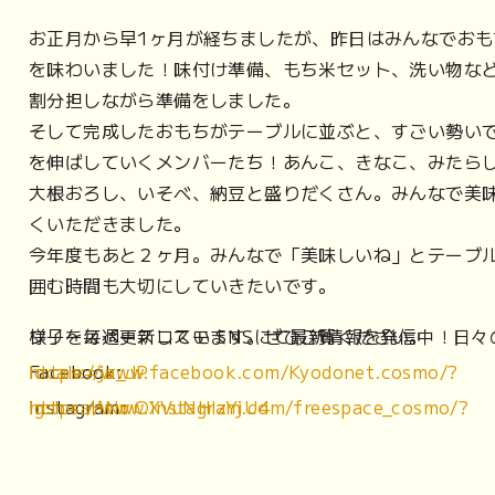
お正月から早1ヶ月が経ちましたが、昨日はみんなでおも
を味わいました！味付け準備、もち米セット、洗い物な
割分担しながら準備をしました。
そして完成したおもちがテーブルに並ぶと、すごい勢い
を伸ばしていくメンバーたち！あんこ、きなこ、みたら
大根おろし、いそべ、納豆と盛りだくさん。みんなで美
くいただきました。
今年度もあと２ヶ月。みんなで「美味しいね」とテーブ
囲む時間も大切にしていきたいです。
フリースペースコスモ SNSにて最新情報を発信中！日々の様子を毎週更新しています。ぜひご覧ください。
Facebook:
https://www.facebook.com/Kyodonet.cosmo/?locale=ja_JP
Instagram:
https://www.instagram.com/freespace_cosmo/?igsh=aHNwOXVuNHlzYjU4