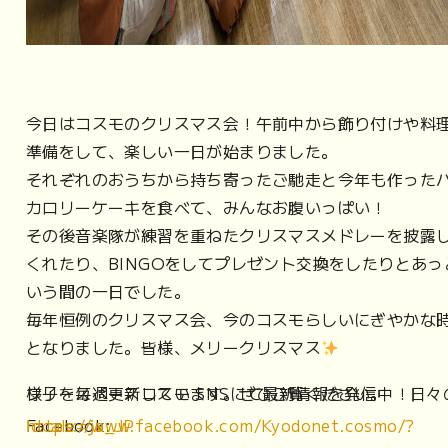
今日はコスモのクリスマス会！午前中から飾り付けや料
準備をして、楽しい一日が始まりました。
それぞれのおうちから持ち寄ったご馳走と今年も作った
カロリーケーキを食べて、みんなお腹いっぱい！
その後音楽隊が練習を重ねたクリスマスメドレーを披露
くれたり、BINGOをしてプレゼント交換をしたりとあっ
いう間の一日でした。
毎年恒例のクリスマス会、今のコスモらしいにぎやかな
となりました。皆様、メリークリスマス
フリースペースコスモ SNSにて最新情報を発信中！日々の様子を毎週更新しています。ぜひご覧ください。
Facebook:
https://www.facebook.com/Kyodonet.cosmo/?locale=ja_JP