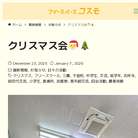
ホーム
最新情報
お知らせ
クリスマス会
クリスマス会
December 23, 2025
January 7, 2026
最新情報
お知らせ
日々の活動
クリスマス
フリースクール
三鷹
不登校
中学生
交流
低学年
吉祥寺
同世代交流
小学生
居場所
武蔵野
異年齢交流
自治活動
農業体験