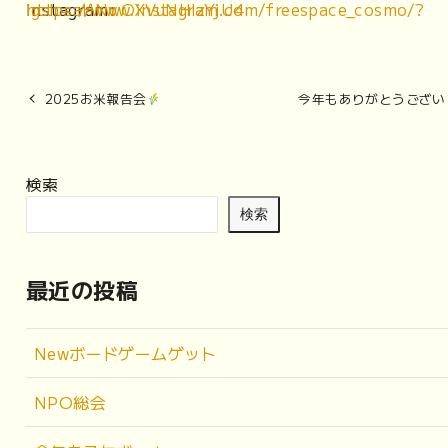
Instagram:
https://www.instagram.com/freespace_cosmo/?igsh=aHNwOXVuNHlzYjU4
2025お米報告会
今年もありがとうござい
検索
検索
最近の投稿
Newボードゲームゲット
NPO総会